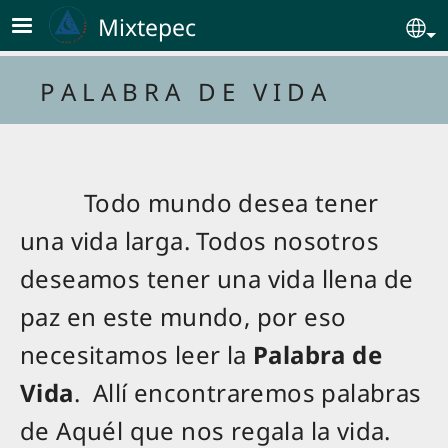
Skip to main content
Mixtepec
Se
P A L A B R A D E V I D A
Todo mundo desea tener
una vida larga. Todos nosotros
deseamos tener una vida llena de
paz en este mundo, por eso
necesitamos leer la
Palabra de
Vida
. Allí encontraremos palabras
de Aquél que nos regala la vida.